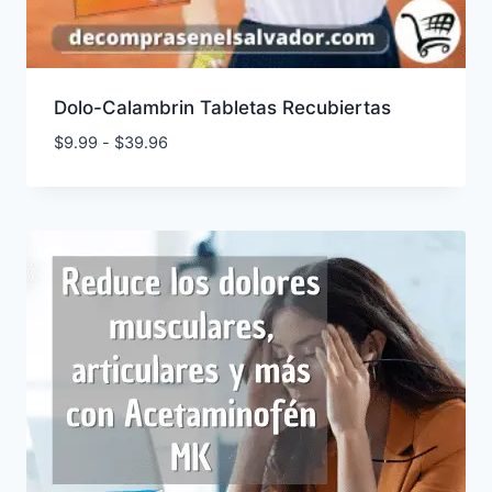
Dolo-Calambrin Tabletas Recubiertas
Rango
$
9.99
-
$
39.96
de
precios:
desde
$9.99
hasta
$39.96