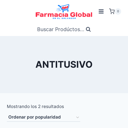
Saltar
al
0
Contenido
Buscar Prodúctos...
ANTITUSIVO
Ordenado
Mostrando los 2 resultados
por
popularidad