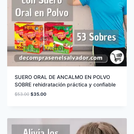
SUERO ORAL DE ANCALMO EN POLVO
SOBRE rehidratación práctica y confiable
El
El
$
53.00
$
35.00
precio
precio
original
actual
era:
es:
$53.00.
$35.00.