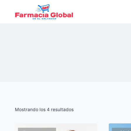
Saltar
al
Contenido
Ordenado
Mostrando los 4 resultados
por
popularidad