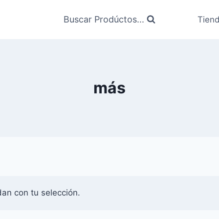
Buscar Prodúctos...
Tien
más
an con tu selección.