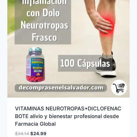
VITAMINAS NEUROTROPAS+DICLOFENAC
BOTE alivio y bienestar profesional desde
Farmacia Global
El
El
$
34.14
$
24.99