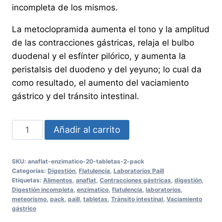
incompleta de los mismos.
La metoclopramida aumenta el tono y la amplitud
de las contracciones gástricas, relaja el bulbo
duodenal y el esfínter pilórico, y aumenta la
peristalsis del duodeno y del yeyuno; lo cual da
como resultado, el aumento del vaciamiento
gástrico y del tránsito intestinal.
ANAFLAT
Añadir al carrito
ENZIMATICO
20
SKU:
anaflat-enzimatico-20-tabletas-2-pack
Tabletas
Categorías:
Digestión
,
Flatulencia
,
Laboratorios Paill
2
Etiquetas:
Alimentos
,
anaflat
,
Contracciones gástricas
,
digestión
,
Digestión incompleta
,
enzimatico
,
flatulencia
,
laboratorios
,
PACK
meteorismo
,
pack
,
paill
,
tabletas
,
Tránsito intestinal
,
Vaciamiento
cantidad
gástrico