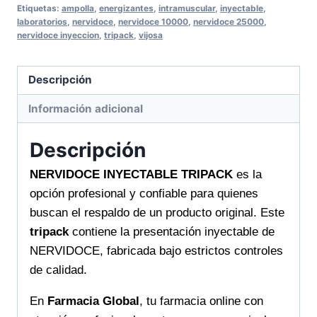
tu
Etiquetas:
ampolla
,
energizantes
,
intramuscular
,
inyectable
,
laboratorios
,
nervidoce
,
nervidoce 10000
,
nervidoce 25000
,
bienestar
nervidoce inyeccion
,
tripack
,
vijosa
con
tratamiento
Descripción
profesional
cantidad
Información adicional
Descripción
NERVIDOCE INYECTABLE TRIPACK
es la
opción profesional y confiable para quienes
buscan el respaldo de un producto original. Este
tripack
contiene la presentación inyectable de
NERVIDOCE, fabricada bajo estrictos controles
de calidad.
En
Farmacia Global
, tu farmacia online con