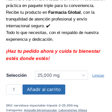
práctica en paquete triple para tu conveniencia.
Recibe tu producto en
Farmacia Global
, con la
tranquilidad de atención profesional y envío
internacional seguro. ✔️
Todo lo que necesitas, con el respaldo de nuestra
experiencia y dedicación.
¡Haz tu pedido ahora y cuida tu bienestar
estés donde estés!
Selección
Limpiar
NERVIDOCE
Añadir al carrito
INYECTABLE
TRIPACK
SKU:
nervidoce-inyectable-tripack-2-25,000 mg
potencia
Categorías:
Ampolla Intramuscular
,
Laboratorios Vijosa