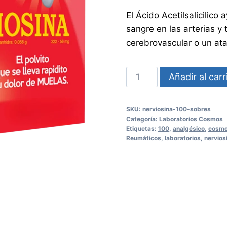
El Ácido Acetilsalicilico
sangre en las arterias y
cerebrovascular o un at
NERVIOSINA
Añadir al carr
50
Sobres
SKU:
nerviosina-100-sobres
cantidad
Categoría:
Laboratorios Cosmos
Etiquetas:
100
,
analgésico
,
cosm
Reumáticos
,
laboratorios
,
nervios