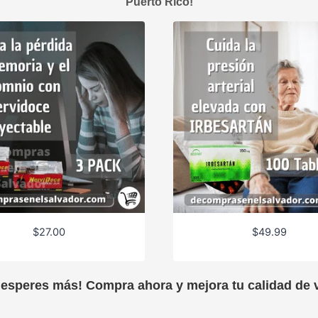
Puerto Rico!
$
27.00
$
49.99
 esperes más! Compra ahora y mejora tu calidad de v