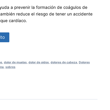
 ayuda a prevenir la formación de coágulos de
 también reduce el riesgo de tener un accidente
aque cardíaco.
ito
os
,
dolor de muelas
,
dolor de oidos
,
dolores de cabeza
,
Dolores
ina
,
sobres