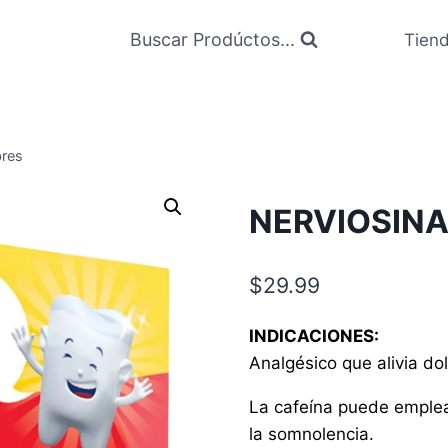
Buscar Prodúctos...
Tien
res
NERVIOSINA
$
29.99
INDICACIONES:
Analgésico que alivia d
La cafeína puede emplear
la somnolencia.