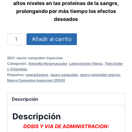
altos niveles en las proteínas de la sangre,
prolongando por más tiempo los efectos
deseados
NEURO
Añadir al carrito
CAMPOLON
INYECCION
SKU:
neuro-campolon-inyeccion
TRIPACK
Categorías:
Ampolla Intramuscular
,
Laboratorios Vijosa
,
Todo Dolor
cantidad
y Vitaminas
Etiquetas:
energizantes
,
neuro campolon
,
neuro campolon energy
,
Neuro Campolon inyeccion 25000
Descripción
Descripción
DOSIS Y VIA DE ADMINISTRACION: