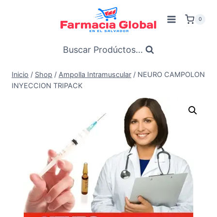
Saltar
al
0
Contenido
Buscar Prodúctos...
Inicio
/
Shop
/
Ampolla Intramuscular
/
NEURO CAMPOLON
INYECCION TRIPACK