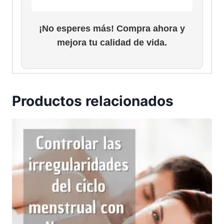
a
n
g
¡No esperes más! Compra ahora y
o
mejora tu calidad de vida.
d
e
p
r
e
Productos relacionados
c
i
o
s
:
d
e
s
d
e
$