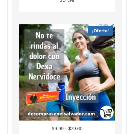
$
24.99
¡Oferta!
R
$
9.99
-
$
79.60