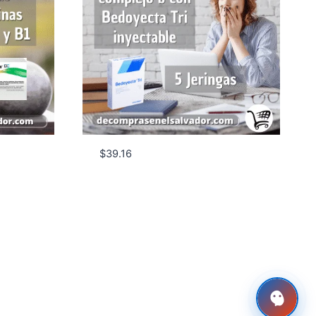
$
39.16