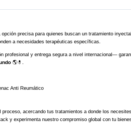
comprobada
cantidad
 opción precisa para quienes buscan un tratamiento inyectab
nden a necesidades terapéuticas específicas.
n profesional y entrega segura a nivel internacional— garan
mundo
🌎💊.
fenac Anti Reumático
el proceso, acercando tus tratamientos a donde los necesite
 3 Pack y experimenta nuestro compromiso global con tu bienes