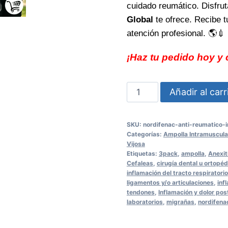
cuidado reumático. Disfru
Global
te ofrece. Recibe t
atención profesional. 🌎💉
¡Haz tu pedido hoy y 
Nordifenac
Añadir al carr
Anti
Reumatico
SKU:
nordifenac-anti-reumatico-
Inyectable
Categorías:
Ampolla Intramuscula
3
Vijosa
Etiquetas:
3pack
,
ampolla
,
Anexit
Pack
Cefaleas
,
cirugía dental u ortopéd
alivia
inflamación del tracto respiratorio
ligamentos y/o articulaciones
,
inf
el
tendones
,
Inflamación y dolor pos
dolor
laboratorios
,
migrañas
,
nordifena
con
eficacia