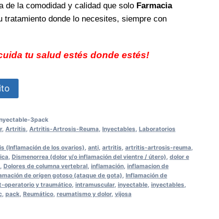
ta de la comodidad y calidad que solo
Farmacia
u tratamiento donde lo necesites, siempre con
cuida tu salud estés donde estés!
ito
inyectable-3pack
r
,
Artritis
,
Artritis-Artrosis-Reuma
,
Inyectables
,
Laboratorios
is (lnflamación de los ovarios)
,
anti
,
artritis
,
artritis-artrosis-reuma
,
ica
,
Dismenorrea (dolor y/o inflamación del vientre / útero)
,
dolor e
,
Dolores de columna vertebral
,
inflamación
,
inflamacion de
lamación de orígen gotoso (ataque de gota)
,
Inflamación de
t-operatorio y traumático
,
intramuscular
,
inyectable
,
inyectables
,
c
,
pack
,
Reumático
,
reumatismo y dolor
,
vijosa