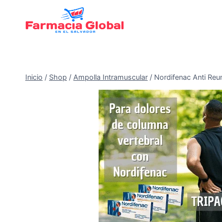
Saltar
al
Contenido
Inicio
/
Shop
/
Ampolla Intramuscular
/
Nordifenac Anti Reum