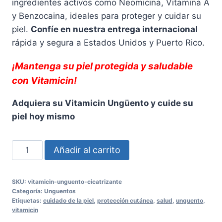
ingredientes activos como Neomicina, Vitamina A
y Benzocaina, ideales para proteger y cuidar su
piel.
Confíe en nuestra entrega internacional
rápida y segura a Estados Unidos y Puerto Rico.
¡Mantenga su piel protegida y saludable
con Vitamicin!
Adquiera su Vitamicin Ungüento y cuide su
piel hoy mismo
Vitamicin
Añadir al carrito
Ungüento
15
SKU:
vitamicin-unguento-cicatrizante
Gramos
Categoría:
Unguentos
-
Etiquetas:
cuidado de la piel
,
protección cutánea
,
salud
,
unguento
,
vitamicin
Cuidado