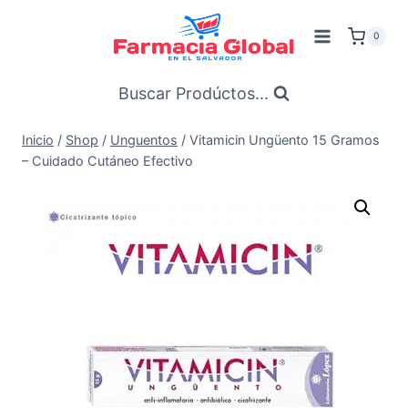
Saltar
al
0
Contenido
Buscar Prodúctos...
Inicio
/
Shop
/
Unguentos
/
Vitamicin Ungüento 15 Gramos
– Cuidado Cutáneo Efectivo