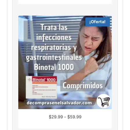
¡Oferta!
R
$
29.99
-
$
59.99
a
n