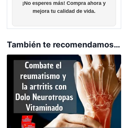
¡No esperes más! Compra ahora y
9
.
mejora tu calidad de vida.
9
9
h
a
También te recomendamos…
s
t
a
$
5
9
.
9
9