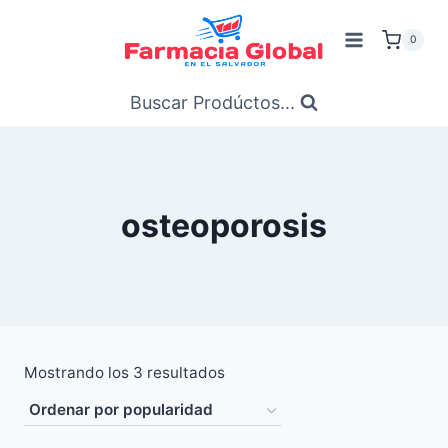
Saltar
al
0
Contenido
Buscar Prodúctos...
osteoporosis
Ordenado
Mostrando los 3 resultados
por
popularidad