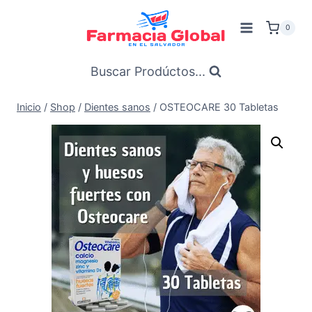
Saltar
al
0
Contenido
Buscar Prodúctos...
Inicio
/
Shop
/
Dientes sanos
/
OSTEOCARE 30 Tabletas