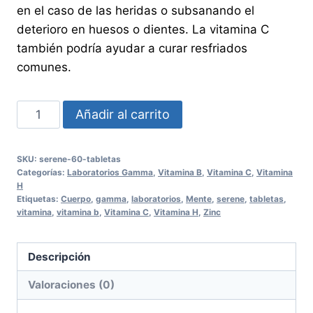
en el caso de las heridas o subsanando el
deterioro en huesos o dientes. La vitamina C
también podría ayudar a curar resfriados
comunes.
SERENE
Añadir al carrito
60
Tabletas
SKU:
serene-60-tabletas
cantidad
Categorías:
Laboratorios Gamma
,
Vitamina B
,
Vitamina C
,
Vitamina
H
Etiquetas:
Cuerpo
,
gamma
,
laboratorios
,
Mente
,
serene
,
tabletas
,
vitamina
,
vitamina b
,
Vitamina C
,
Vitamina H
,
Zinc
Descripción
Valoraciones (0)