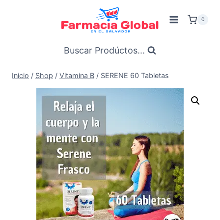
Saltar
al
0
Contenido
Buscar Prodúctos...
Inicio
/
Shop
/
Vitamina B
/
SERENE 60 Tabletas